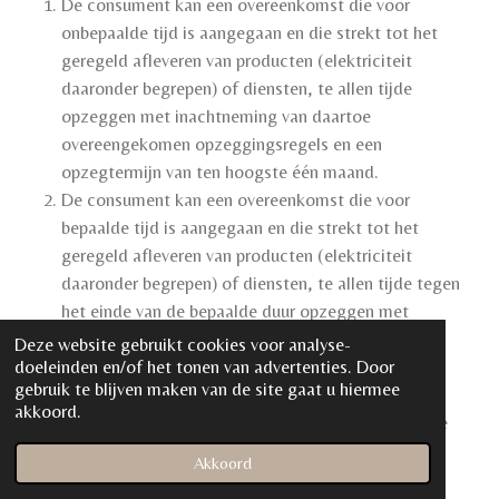
De consument kan een overeenkomst die voor
onbepaalde tijd is aangegaan en die strekt tot het
geregeld afleveren van producten (elektriciteit
daaronder begrepen) of diensten, te allen tijde
opzeggen met inachtneming van daartoe
overeengekomen opzeggingsregels en een
opzegtermijn van ten hoogste één maand.
De consument kan een overeenkomst die voor
bepaalde tijd is aangegaan en die strekt tot het
geregeld afleveren van producten (elektriciteit
daaronder begrepen) of diensten, te allen tijde tegen
het einde van de bepaalde duur opzeggen met
inachtneming van daartoe overeengekomen
Deze website gebruikt cookies voor analyse-
doeleinden en/of het tonen van advertenties. Door
opzeggingsregels en een opzegtermijn van ten
gebruik te blijven maken van de site gaat u hiermee
hoogste één maand.
akkoord.
De consument kan de in de vorige leden genoemde
overeenkomsten:
Akkoord
te allen tijde opzeggen en niet beperkt worden